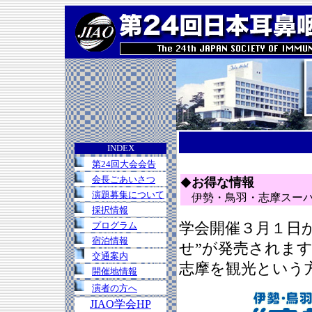
INDEX
第24回大会会告
会長ごあいさつ
お得な情報
◆
演題募集について
伊勢・鳥羽・志摩スーパ
採択情報
プログラム
学会開催３月１日
宿泊情報
せ”が発売されま
交通案内
志摩を観光という
開催地情報
演者の方へ
JIAO学会HP