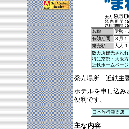
名称
伊勢・
有効期間
３月１
発売額
大人９
数カ所観光されれ
特に京都・大阪方
近鉄ホームページ
発売場所 近鉄主
ホテルを申し込み
便利です。
日本旅行津支店 担
主な内容