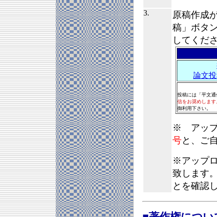
3.
原稿作成
稿」ボタ
してくだ
論文投
投稿には「平文通
信をお奨めします
御利用下さい。
※ アッ
号
と、ご
※アップ
致します
とを確認