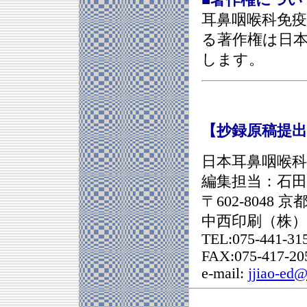
■著作権につい
耳鼻咽喉科免
る著作権は日
します。
【抄録原稿提
日本耳鼻咽喉
編集担当：石田
〒602-804
中西印刷（株）
TEL:075-441-31
FAX:075-417-20
e-mail:
jjiao-ed