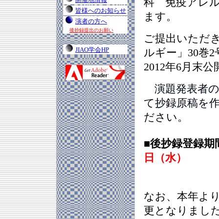
科 免疫アレル
皆様へのお知らせ
ます。
演者の方へ
後抄録提出のお願い
ご提出いただ
JIAO学会HP
ルギー」30巻2
2012年6月
演題発表者の
て抄録原稿を作
ださい。
■後抄録登録期間 
日（水）
なお、本年よ
更となりまし