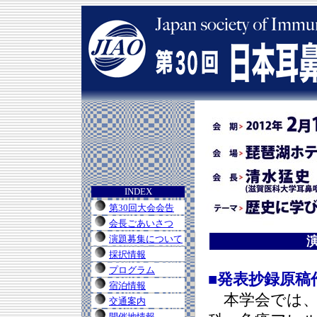
INDEX
第30回大会会告
会長ごあいさつ
演題募集について
採択情報
プログラム
■発表抄録原稿
宿泊情報
本学会では、
交通案内
開催地情報