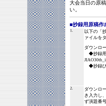
大会当日の原
い。
■抄録用原稿作
1.
以下の「
ァイルを
ダウンロ
◆抄録用
JIAO30th_
◆抄録ひな型：
2.
ダウンロ
き入力し
ず演題番