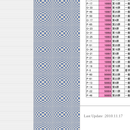
Last Update :2010.11.17